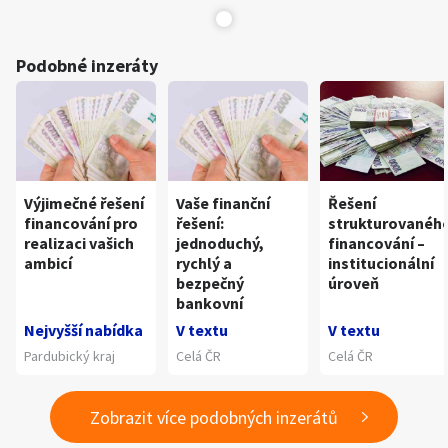
Podobné inzeráty
Výjimečné řešení
Vaše finanční
Řešení
financování pro
řešení:
strukturovanéh
realizaci vašich
jednoduchý,
financování –
ambicí
rychlý a
institucionální
bezpečný
úroveň
bankovní
Nejvyšší nabídka
V textu
V textu
Pardubický kraj
Celá ČR
Celá ČR
Zobrazit více podobných inzerátů