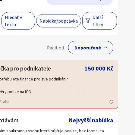
Hledat v
Další
Hlavní město Praha
Večer
Nabídka/poptávka
textu
filtry
Jihomoravský kraj
egiony
lní cena
Řadit od
Kč
 s personalizací nabídek, zasíláním
čka pro podnikatele
150 000 Kč
gových materiálů a upozornění.
otřebujete finance pro své podnikání?
Hlavní město Praha
ěry pouze na IČO
 150 000 Kč
Jihomoravský kraj
Praha
chlé vyřízení
Kraj Vysočina
dividuální přístup
ptávám
Liberecký kraj
Nejvyšší nabídka
ž plánujete investici, rozšíření firmy nebo potřebujete posílit
Olomoucký kraj
 flow, pomůžeme vám najít vhodné financování.
ám soukromou osobu která půjčuje peníze, bez formalit a