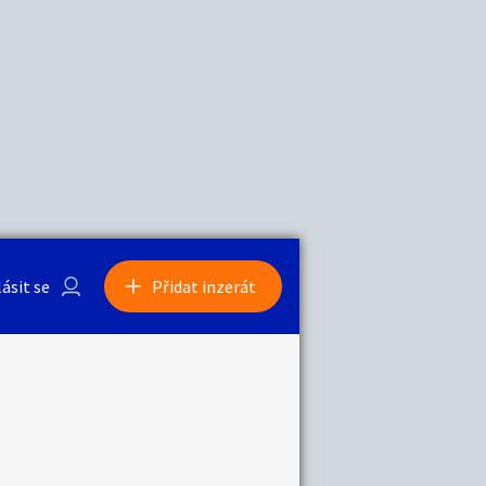
a
Zvířata
lásit se
Přidat inzerát
obby
Sběratelství
ní
Ostatní