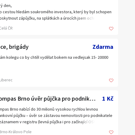
a a okoli.
ý den,
o cestou hledám soukromého investora, který by byl schopen
oskytnout zápůjčku, na splátkách a úrocích jsem ochotna se
zřejmě domluvit. Na půjčku velmi spěchám. Předem moc
Celá ČR
ji za nabídky, prosím jen nabídky bez poplatku předem.
odníkům už jsem naletěla. V případě nabídky mě kontaktujte na
604 741 378 pro rychlejší komunikaci.
ce, brigády
Zdarma
děkuji za nabídky případnou pomoc.
ám kolegu co by chtěl vydělat bokem na vedlejsak 15- 20000
Liberec
AKompas Brno úvěr půjčka pro podnikatele se zástavou
1 Kč
pas Brno nabízí do 30 milionů vysokou rychlou levnou
nkovní půjčku – úvěr se zástavou nemovitosti pro podnikatele
 záznamem v registru (levná půjčka i pro začínající OSVČ -
ostníky, společnosti s ručením omezeným - s.r.o. , akciové
Brno-Královo Pole
ečnosti - a.s. podnikající alespoň 6 měsíců s 1 daňovým