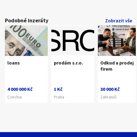
Podobné inzeráty
Zobrazit vše
loans
prodám s.r.o.
Odkud a prodej
firem
4 000 000 Kč
1 Kč
30 000 Kč
Czechia
Praha
Zahraničí