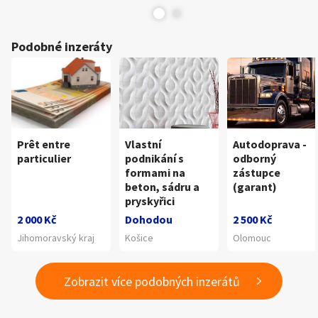
Podobné inzeráty
Prêt entre
Vlastní
Autodoprava -
particulier
podnikání s
odborný
formami na
zástupce
beton, sádru a
(garant)
pryskyřici
2 000 Kč
Dohodou
2 500 Kč
Jihomoravský kraj
Košice
Olomouc
Zobrazit více podobných inzerátů