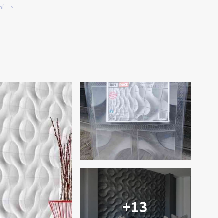
ní
+13