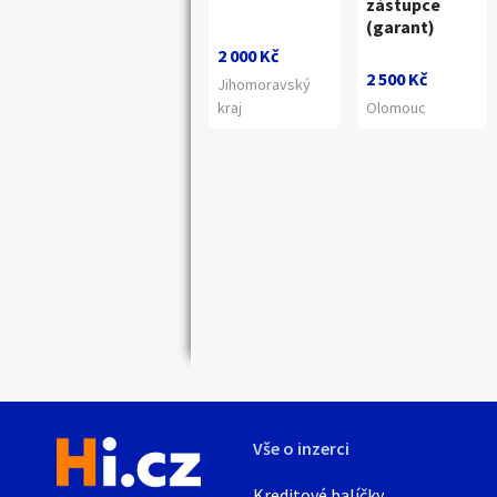
zástupce
(garant)
2 000 Kč
2 500 Kč
Jihomoravský
kraj
Olomouc
Náhledy
Vše o inzerci
Kreditové balíčky