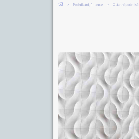
Podnikání, finance
Ostatní podniká