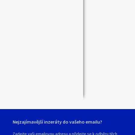
Zavřít
Nejzajímavější inzeráty do vašeho emailu?
Zadejte vaši emailovou adresu a přidejte se k odběru těch