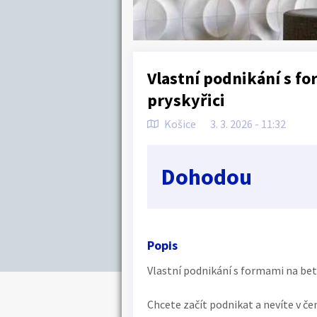
Vlastní podnikání s fo
pryskyřici
Košice
3. 3. 2026 - 11:32
Dohodou
Popis
Vlastní podnikání s formami na beto
Chcete začít podnikat a nevíte v če