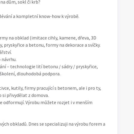
na dům, sokl či krb?
lévání a kompletní know-how k výrobě.
my na obklad (imitace cihly, kamene, dřeva, 3D
y, pryskyřice a betonu, formy na dekorace a svíčky.
řství.
 návrhu.
ní – technologie lití betonu / sádry / pryskyřice,
 školení, dlouhodobá podpora.
vce, kutily, firmy pracující s betonem, ale i pro ty,
 si přivydělat z domova.
e odformují. Výrobu můžete rozjet i v menším
ých obkladů. Dnes se specializuji na výrobu forem a