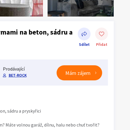
rmami na beton, sádru a
Sdílet
Přidat
Prodávající
Mám zájem
BET-ROCK
Sdílet na Facebooku
n, sádru a pryskyřici
m? Máte volnou garáž, dílnu, halu nebo chuť tvořit?