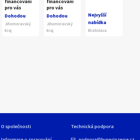
financování
financování
pro vás
pro vás
Nejvyšší
Dohodou
Dohodou
nabídka
Jihomoravský
Jihomoravský
kraj
kraj
Bratislava
1
/
16
O společnosti
Technická podpora
Informace o zpracování
podpora@hyperinzerce.cz